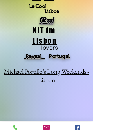
Le
Cool
Lisboa
O2 sul
NIT fm
Lisbon
lovers
Reveal
Portugal
Michael Portillo's Long Weekends -
Lisbon
A Dica da Carolina
A Dica da Cristina