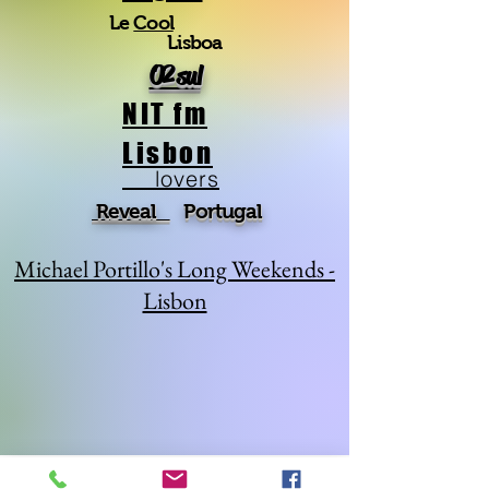
Le
Cool
Lisboa
O2 sul
NIT fm
Lisbon
lovers
Reveal
Portugal
Michael Portillo's Long Weekends -
Lisbon
A Dica da Carolina
A Dica da Cristina