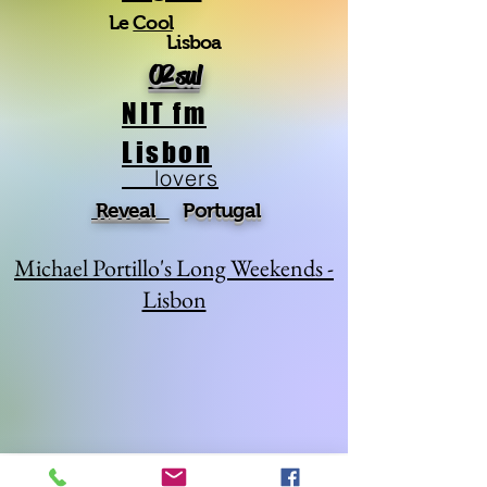
Le
Cool
Lisboa
O2 sul
NIT fm
Lisbon
lovers
Reveal
Portugal
Michael Portillo's Long Weekends -
Lisbon
A Dica da Carolina
A Dica da Cristina