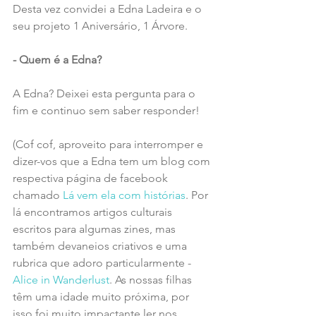
Desta vez convidei a Edna Ladeira e o 
seu projeto 1 Aniversário, 1 Árvore.
- Quem é a Edna?
A Edna? Deixei esta pergunta para o 
fim e continuo sem saber responder!
(Cof cof, aproveito para interromper e 
dizer-vos que a Edna tem um blog com 
respectiva página de facebook 
chamado 
Lá vem ela com histórias
. Por 
lá encontramos artigos culturais 
escritos para algumas zines, mas 
também devaneios criativos e uma 
rubrica que adoro particularmente - 
Alice in Wanderlust
. As nossas filhas 
têm uma idade muito próxima, por 
isso foi muito impactante ler nos 