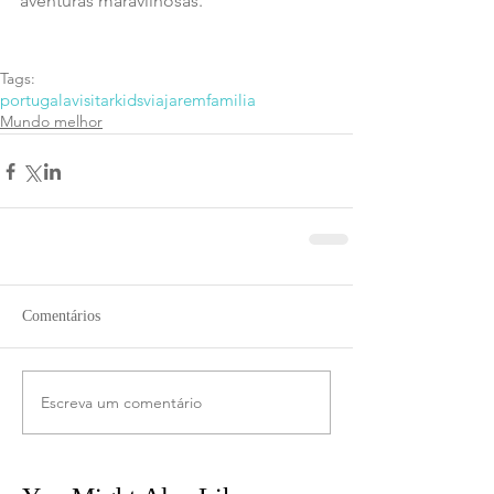
aventuras maravilhosas.
Tags:
portugal
avisitar
kids
viajaremfamilia
Mundo melhor
Comentários
Escreva um comentário