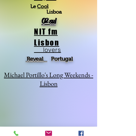
Le
Cool
Lisboa
O2 sul
NIT fm
Lisbon
lovers
Reveal
Portugal
Michael Portillo's Long Weekends -
Lisbon
A Dica da Carolina
A Dica da Cristina