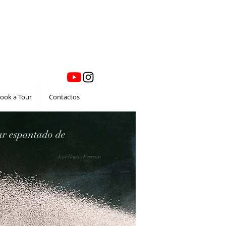
ook a Tour
Contactos
ar espantado de
José Gomes Ferreira