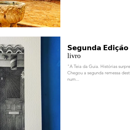
𝗦𝗲𝗴𝘂𝗻𝗱𝗮 𝗘𝗱𝗶𝗰̧
livro
"A Teia da Guia. Histórias surp
Chegou a segunda remessa deste
num...