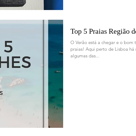
Top 5 Praias Região d
O Verão está a chegar e o bom 
praias! Aqui perto de Lisboa há
algumas das...