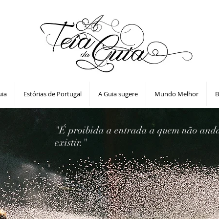
uia
Estórias de Portugal
A Guia sugere
Mundo Melhor
B
"É proibida a entrada a quem não and
existir."