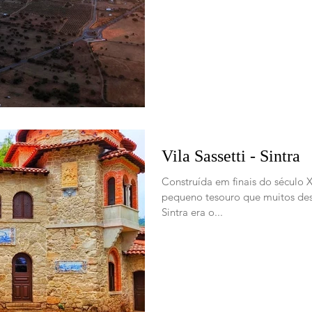
Vila Sassetti - Sintra
Construída em finais do século X
pequeno tesouro que muitos d
Sintra era o...