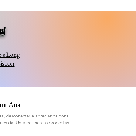
ul
o's Long
Lisbon
ant'Ana
sa, desconectar e apreciar os bons
nos dá. Uma das nossas propostas