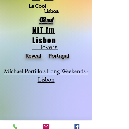
Le
Cool
Lisboa
O2 sul
NIT fm
Lisbon
lovers
Reveal
Portugal
Michael Portillo's Long Weekends -
Lisbon
A Dica da Carolina
A Dica da Cristina