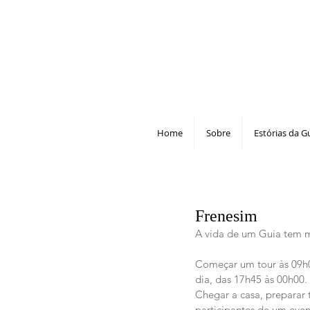
Home
Sobre
Estórias da G
Frenesim
A vida de um Guia tem m
Começar um tour às 09h0
dia, das 17h45 às 00h00.
Chegar a casa, preparar 
participantes de um even