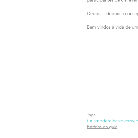
Depois... depois é cons
Bem vindos à vida de um
Tags:
turismo
detalhes
lovemyj
Estórias da guia