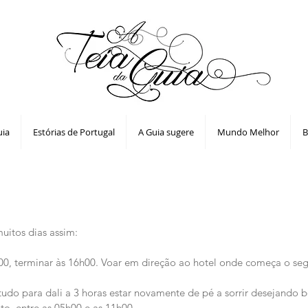
uia
Estórias de Portugal
A Guia sugere
Mundo Melhor
B
uitos dias assim:
0, terminar às 16h00. Voar em direção ao hotel onde começa o se
tudo para dali a 3 horas estar novamente de pé a sorrir desejando 
to, entre as 05h00 e as 11h00.