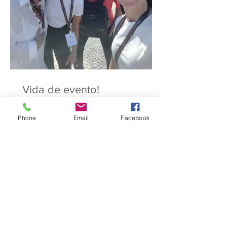
Vida de evento!
Phone
Email
Facebook
A Dica da Carolina
A Dica da Cristina
A Dica da Margarida
A Dica da Maria João
A Dica da Rosa
A Dica do Filipe
A Dica do Luís
Alice in Wanderlust
GiftPack
aeroporto
agenda
alentejo
artesanato
autocarro
avisitar
axiomas
azulejos
açores
bailado
bar
brunch
cafés
calçadaportuguesa
cascais
celebrities
cinema
circuitos
concertos
conferências
convidados
dançar
detalhes
escolhas
estóriasdelisboa
eventos
exposições
extracurricular
flores
foodie
futebol
gastronomia