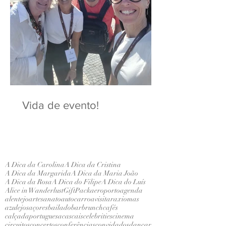
Vida de evento!
A Dica da Carolina
A Dica da Cristina
A Dica da Margarida
A Dica da Maria João
A Dica da Rosa
A Dica do Filipe
A Dica do Luís
Alice in Wanderlust
GiftPack
aeroporto
agenda
alentejo
artesanato
autocarro
avisitar
axiomas
azulejos
açores
bailado
bar
brunch
cafés
calçadaportuguesa
cascais
celebrities
cinema
circuitos
concertos
conferências
convidados
dançar