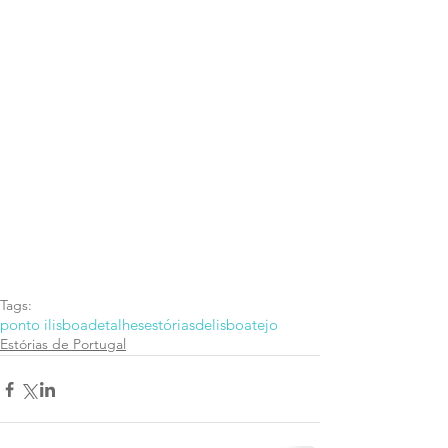
Tags:
ponto i
lisboa
detalhes
estóriasdelisboa
tejo
Estórias de Portugal