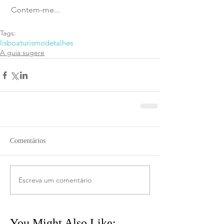
 Contem-me...
Tags:
lisboa
turismo
detalhes
A guia sugere
Comentários
Escreva um comentário
You Might Also Like: