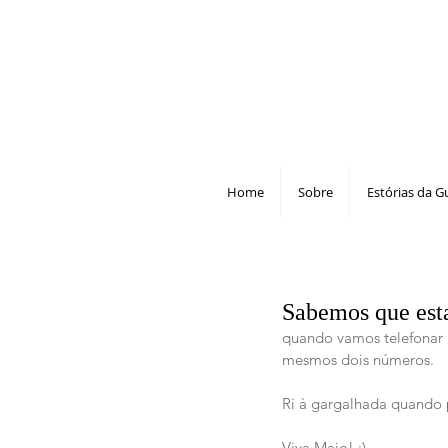
Home
Sobre
Estórias da G
Sabemos que est
quando vamos telefonar 
mesmos dois números.
Ri à gargalhada quando 
Viva Maio! :) 