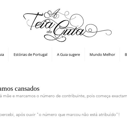
uia
Estórias de Portugal
A Guia sugere
Mundo Melhor
B
amos cansados
à mãe e marcamos o número de contribuinte, pois começa exactam
percebi, após ouvir "o número que marcou não está atribuído"!