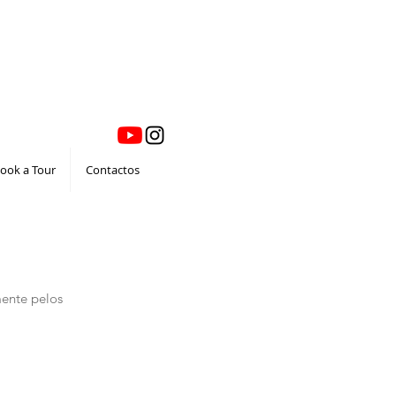
ook a Tour
Contactos
ente pelos 