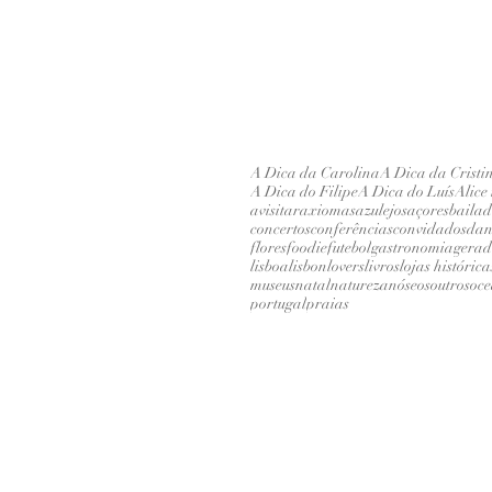
A Dica da Carolina
A Dica da Cristi
A Dica do Filipe
A Dica do Luís
Alice
avisitar
axiomas
azulejos
açores
baila
concertos
conferências
convidados
dan
flores
foodie
futebol
gastronomia
gerad
lisboa
lisbonlovers
livros
lojas histórica
museus
natal
natureza
nóseosoutros
oc
portugal
praias