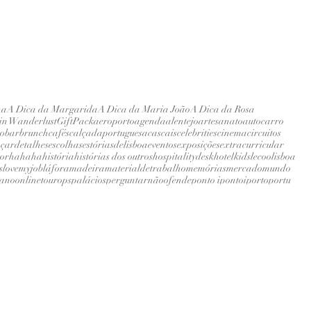
na
A Dica da Margarida
A Dica da Maria João
A Dica da Rosa
 in Wanderlust
GiftPack
aeroporto
agenda
alentejo
artesanato
autocarro
do
bar
brunch
cafés
calçadaportuguesa
cascais
celebrities
cinema
circuitos
çar
detalhes
escolhas
estóriasdelisboa
eventos
exposições
extracurricular
or
hahaha
história
histórias dos outros
hospitalitydesk
hotel
kids
lecoolisboa
s
lovemyjob
láfora
madeira
materialdetrabalho
memórias
mercado
mundo
eano
onlinetour
ops
palácios
perguntarnãoofende
ponto i
pontoi
porto
portu