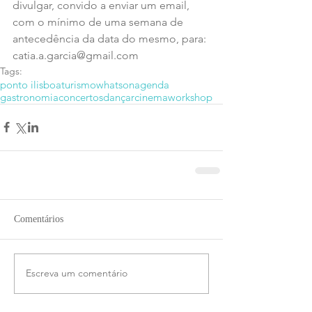
divulgar, convido a enviar um email, 
com o mínimo de uma semana de 
antecedência da data do mesmo, para: 
catia.a.garcia@gmail.com
Tags:
ponto i
lisboa
turismo
whatson
agenda
gastronomia
concertos
dançar
cinema
workshop
Comentários
Escreva um comentário