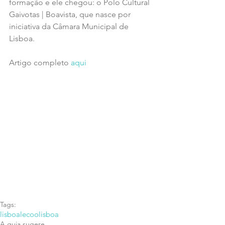
formação e ele chegou: o Polo Cultural 
Gaivotas | Boavista, que nasce por 
iniciativa da Câmara Municipal de 
Lisboa.
Artigo completo 
aqui
Tags:
lisboa
lecoolisboa
A guia sugere