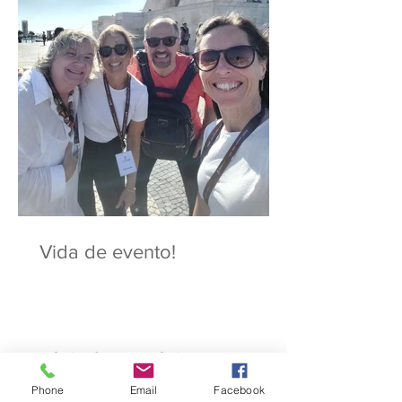
Vida de evento!
A Dica da Carolina
A Dica da Cristina
A Dica da Margarida
A Dica da Maria João
A Dica da Rosa
A Dica do Filipe
A Dica do Luís
Phone
Email
Facebook