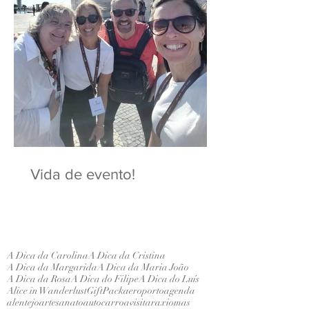
Vida de evento!
A Dica da Carolina
A Dica da Cristina
A Dica da Margarida
A Dica da Maria João
A Dica da Rosa
A Dica do Filipe
A Dica do Luís
Alice in Wanderlust
GiftPack
aeroporto
agenda
alentejo
artesanato
autocarro
avisitar
axiomas