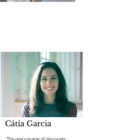
Cátia Garcia
"The real voyage of discovery