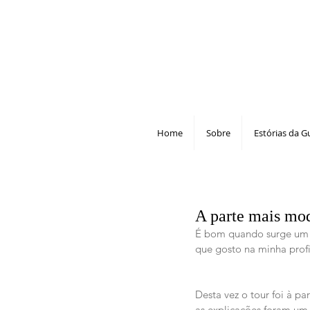
Home
Sobre
Estórias da G
A parte mais mo
É bom quando surge um p
que gosto na minha profi
Desta vez o tour foi à p
as explicações foram um 