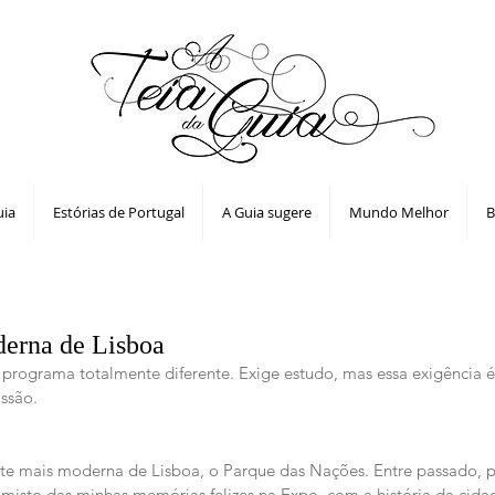
uia
Estórias de Portugal
A Guia sugere
Mundo Melhor
B
derna de Lisboa
rograma totalmente diferente. Exige estudo, mas essa exigência é
ssão.
arte mais moderna de Lisboa, o Parque das Nações. Entre passado, pr
misto das minhas memórias felizes na Expo, com a história da cidad