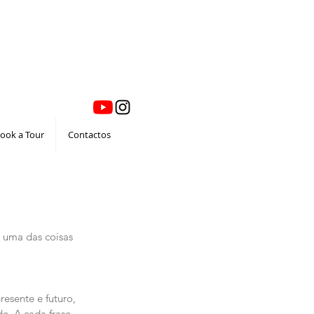
ook a Tour
Contactos
 uma das coisas 
esente e futuro, 
e. A cada frase 