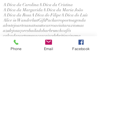
A Dica da Carolina
A Dica da Cristina
A Dica da Margarida
A Dica da Maria João
A Dica da Rosa
A Dica do Filipe
A Dica do Luís
Alice in Wanderlust
GiftPack
aeroporto
agenda
alentejo
artesanato
autocarro
avisitar
axiomas
azulejos
açores
bailado
bar
brunch
cafés
calçadaportuguesa
cascais
celebrities
cinema
circuitos
concertos
conferências
convidados
dançar
detalhes
escolhas
estóriasdelisboa
eventos
exposições
Phone
Email
Facebook
extracurricular
flores
foodie
futebol
gastronomia
gerador
hahaha
história
histórias dos outros
hospitalitydesk
hotel
kids
lecoolisboa
lisboa
lisbonlovers
livros
lojas históricas
lovemyjob
láfora
madeira
materialdetrabalho
memórias
mercado
mundo
museus
natal
natureza
nóseosoutros
oceano
onlinetour
ops
palácios
perguntarnãoofende
ponto i
pontoi
porto
portu
portugal
praias