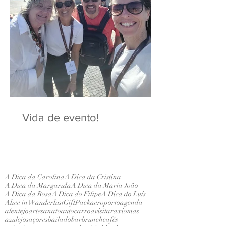
Vida de evento!
A Dica da Carolina
A Dica da Cristina
A Dica da Margarida
A Dica da Maria João
A Dica da Rosa
A Dica do Filipe
A Dica do Luís
Alice in Wanderlust
GiftPack
aeroporto
agenda
alentejo
artesanato
autocarro
avisitar
axiomas
azulejos
açores
bailado
bar
brunch
cafés