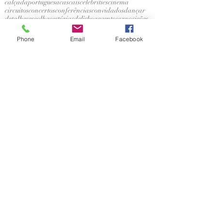
calçadaportuguesa
cascais
celebrities
cinema
circuitos
concertos
conferências
convidados
dançar
detalhes
escolhas
estóriasdelisboa
eventos
exposições
extracurricular
flores
foodie
futebol
gastronomia
gerador
hahaha
história
histórias dos outros
Phone
Email
Facebook
hospitalitydesk
hotel
kids
lecoolisboa
lisboa
lisbonlovers
livros
lojas históricas
lovemyjob
láfora
madeira
materialdetrabalho
memórias
mercado
mundo
museus
natal
natureza
nóseosoutros
oceano
onlinetour
ops
palácios
perguntarnãoofende
ponto i
pontoi
porto
portu
portugal
praias