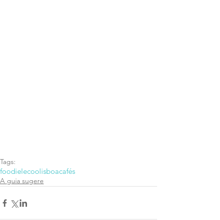
Tags:
foodie
lecoolisboa
cafés
A guia sugere