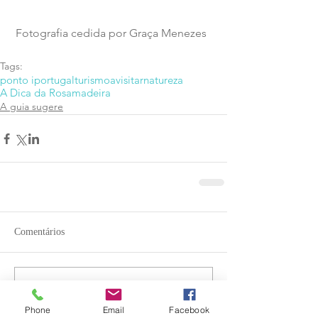
 Fotografia cedida por Graça Menezes
Tags:
ponto i
portugal
turismo
avisitar
natureza
A Dica da Rosa
madeira
A guia sugere
Comentários
Escreva um comentário
Phone
Email
Facebook