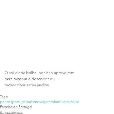
O sol ainda brilha, por isso aproveitem 
para passear e descobrir ou 
redescobrir estes jardins.
Tags:
ponto i
portugal
turismo
viajaremfamilia
palácios
Estórias de Portugal
A guia sugere