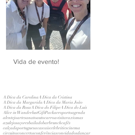
Vida de evento!
A Dica da Carolina
A Dica da Cristina
A Dica da Margarida
A Dica da Maria João
A Dica da Rosa
A Dica do Filipe
A Dica do Luís
Alice in Wanderlust
GiftPack
aeroporto
agenda
alentejo
artesanato
autocarro
avisitar
axiomas
azulejos
açores
bailado
bar
brunch
cafés
calçadaportuguesa
cascais
celebrities
cinema
circuitos
concertos
conferências
convidados
dançar