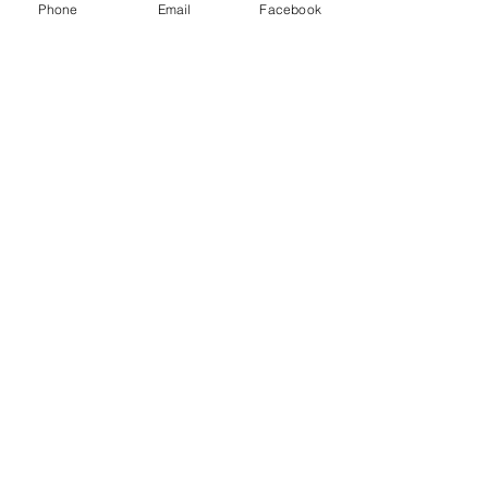
Phone
Email
Facebook
Tags:
ponto i
portugal
turismo
avisitar
lovemyjob
circuitos
Estórias de Portugal
Comentários
Escreva um comentário
You Might Also Like: