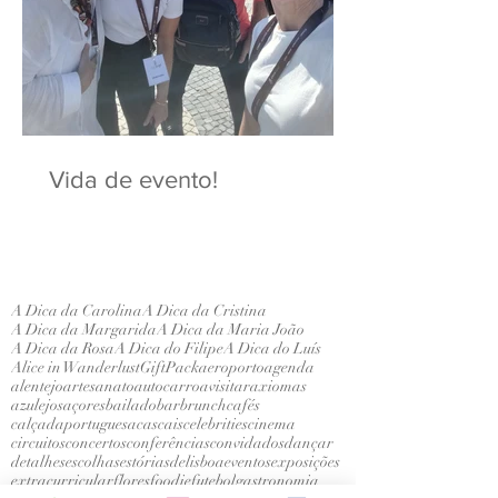
Vida de evento!
A Dica da Carolina
A Dica da Cristina
A Dica da Margarida
A Dica da Maria João
A Dica da Rosa
A Dica do Filipe
A Dica do Luís
Alice in Wanderlust
GiftPack
aeroporto
agenda
alentejo
artesanato
autocarro
avisitar
axiomas
azulejos
açores
bailado
bar
brunch
cafés
calçadaportuguesa
cascais
celebrities
cinema
circuitos
concertos
conferências
convidados
dançar
detalhes
escolhas
estóriasdelisboa
eventos
exposições
extracurricular
flores
foodie
futebol
gastronomia