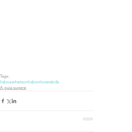
Tags:
lisboa
whatson
lisbonlovers
kids
A guia sugere