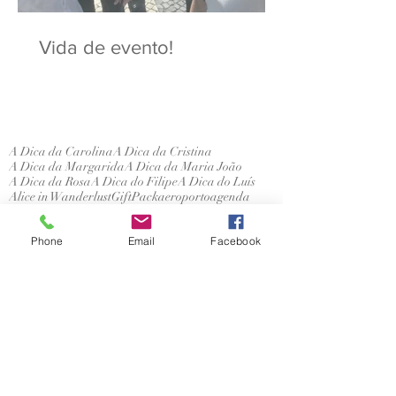
Vida de evento!
A Dica da Carolina
A Dica da Cristina
A Dica da Margarida
A Dica da Maria João
A Dica da Rosa
A Dica do Filipe
A Dica do Luís
Alice in Wanderlust
GiftPack
aeroporto
agenda
alentejo
artesanato
autocarro
avisitar
axiomas
azulejos
açores
bailado
bar
brunch
cafés
Phone
Email
Facebook
calçadaportuguesa
cascais
celebrities
cinema
circuitos
concertos
conferências
convidados
dançar
detalhes
escolhas
estóriasdelisboa
eventos
exposições
extracurricular
flores
foodie
futebol
gastronomia
gerador
hahaha
história
histórias dos outros
hospitalitydesk
hotel
kids
lecoolisboa
lisboa
lisbonlovers
livros
lojas históricas
lovemyjob
láfora
madeira
materialdetrabalho
memórias
mercado
mundo
museus
natal
natureza
nóseosoutros
oceano
onlinetour
ops
palácios
perguntarnãoofende
ponto i
pontoi
porto
portu
portugal
praias