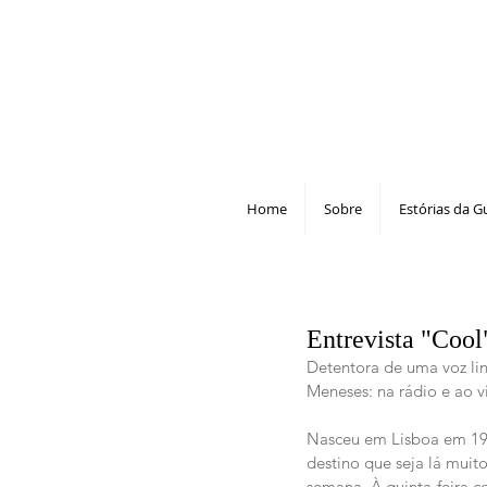
Home
Sobre
Estórias da G
Entrevista "Cool
Detentora de uma voz lind
Meneses: na rádio e ao v
Nasceu em Lisboa em 1971
destino que seja lá muito
semana. À quinta-feira 