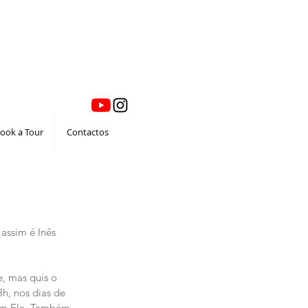
ook a Tour
Contactos
assim é Inês 
, mas quis o 
3h, nos dias de 
om Ela. Também 