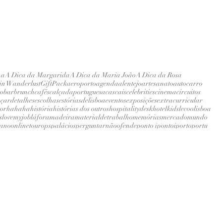
na
A Dica da Margarida
A Dica da Maria João
A Dica da Rosa
 in Wanderlust
GiftPack
aeroporto
agenda
alentejo
artesanato
autocarro
do
bar
brunch
cafés
calçadaportuguesa
cascais
celebrities
cinema
circuitos
çar
detalhes
escolhas
estóriasdelisboa
eventos
exposições
extracurricular
or
hahaha
história
histórias dos outros
hospitalitydesk
hotel
kids
lecoolisboa
s
lovemyjob
láfora
madeira
materialdetrabalho
memórias
mercado
mundo
eano
onlinetour
ops
palácios
perguntarnãoofende
ponto i
pontoi
porto
portu