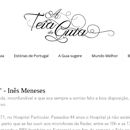
uia
Estórias de Portugal
A Guia sugere
Mundo Melhor
B
" - Inês Meneses
a, inconfundível e que soa sempre a sorriso feliz e boa disposição, 
ivo.
, no Hospital Particular. Passados 44 anos o Hospital já não existe
 perto que se faz ouvir aos microfones da Radar, entre as 10h e as 1
comanda o PBX (também no Expresso) e ao fim-de-semana o Fala c