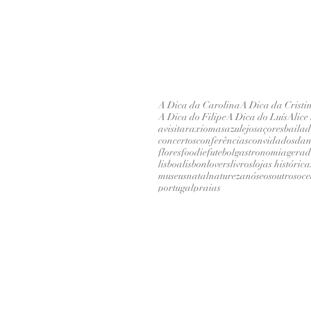
A Dica da Carolina
A Dica da Cristi
A Dica do Filipe
A Dica do Luís
Alice
avisitar
axiomas
azulejos
açores
baila
concertos
conferências
convidados
dan
flores
foodie
futebol
gastronomia
gerad
lisboa
lisbonlovers
livros
lojas histórica
museus
natal
natureza
nóseosoutros
oc
portugal
praias