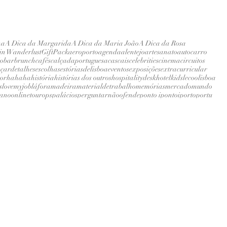
na
A Dica da Margarida
A Dica da Maria João
A Dica da Rosa
 in Wanderlust
GiftPack
aeroporto
agenda
alentejo
artesanato
autocarro
do
bar
brunch
cafés
calçadaportuguesa
cascais
celebrities
cinema
circuitos
çar
detalhes
escolhas
estóriasdelisboa
eventos
exposições
extracurricular
or
hahaha
história
histórias dos outros
hospitalitydesk
hotel
kids
lecoolisboa
s
lovemyjob
láfora
madeira
materialdetrabalho
memórias
mercado
mundo
eano
onlinetour
ops
palácios
perguntarnãoofende
ponto i
pontoi
porto
portu