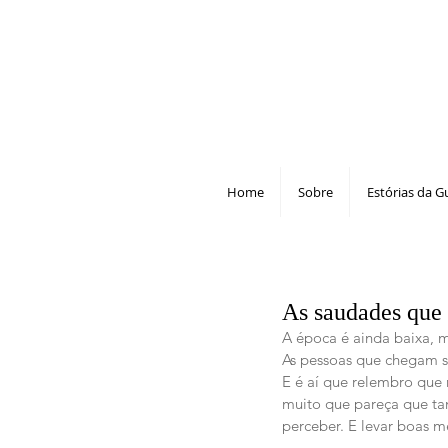
Home
Sobre
Estórias da G
As saudades que 
A época é ainda baixa, 
As pessoas que chegam sã
E é aí que relembro que
muito que pareça que tan
perceber. E levar boas m