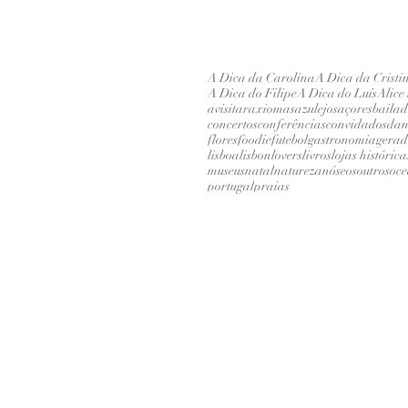
A Dica da Carolina
A Dica da Cristi
A Dica do Filipe
A Dica do Luís
Alice
avisitar
axiomas
azulejos
açores
baila
concertos
conferências
convidados
dan
flores
foodie
futebol
gastronomia
gerad
lisboa
lisbonlovers
livros
lojas histórica
museus
natal
natureza
nóseosoutros
oc
portugal
praias