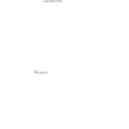
                                 Saldanha
                         Rossio