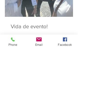
Vida de evento!
Phone
Email
Facebook
A Dica da Carolina
A Dica da Cristina
A Dica da Margarida
A Dica da Maria João
A Dica da Rosa
A Dica do Filipe
A Dica do Luís
Alice in Wanderlust
GiftPack
aeroporto
agenda
alentejo
artesanato
autocarro
avisitar
axiomas
azulejos
açores
bailado
bar
brunch
cafés
calçadaportuguesa
cascais
celebrities
cinema
circuitos
concertos
conferências
convidados
dançar
detalhes
escolhas
estóriasdelisboa
eventos
exposições
extracurricular
flores
foodie
futebol
gastronomia
gerador
hahaha
história
histórias dos outros
hospitalitydesk
hotel
kids
lecoolisboa
lisboa
lisbonlovers
livros
lojas históricas
lovemyjob
láfora
madeira
materialdetrabalho
memórias
mercado