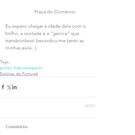
                        Praça do Comércio
Eu espero chegar à idade dela com o 
brilho, a vontade e a "genica" que 
transbordava! (recordou-me tanto as 
minhas avós...)
Tags:
ponto i
lisboa
respeito
Estórias de Portugal
Comentários